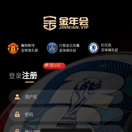
送
18
元
注册
登录