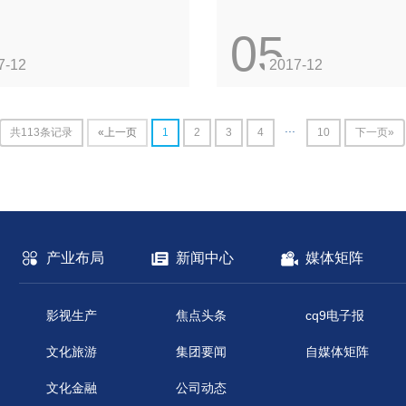
05
7-12
2017-12
...
共113条记录
«上一页
1
2
3
4
10
下一页»
产业布局
新闻中心
媒体矩阵
影视生产
焦点头条
cq9电子报
文化旅游
集团要闻
自媒体矩阵
文化金融
公司动态