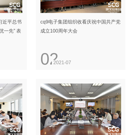
习近平总书
cq9电子集团组织收看庆祝中国共产党
优一先” 表
成立100周年大会
02
2021-07