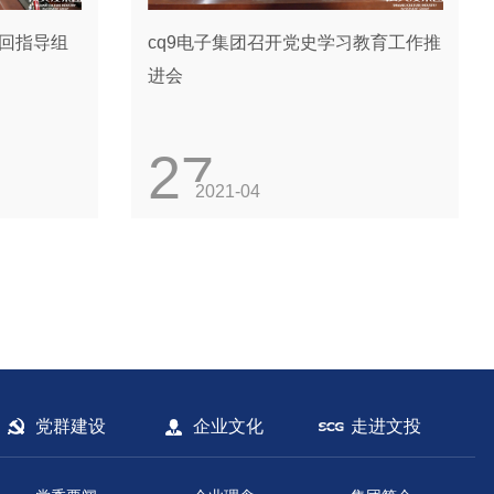
回指导组
cq9电子集团召开党史学习教育工作推
进会
27
2021-04
党群建设
企业文化
走进文投