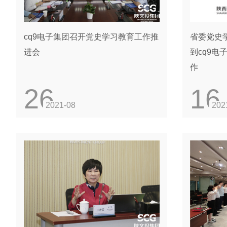
cq9电子集团召开党史学习教育工作推
省委党史
进会
到cq9
作
26
16
2021-08
202