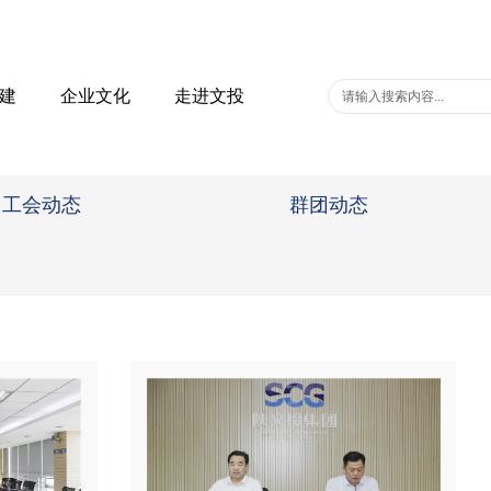
建
企业文化
走进文投
工会动态
群团动态